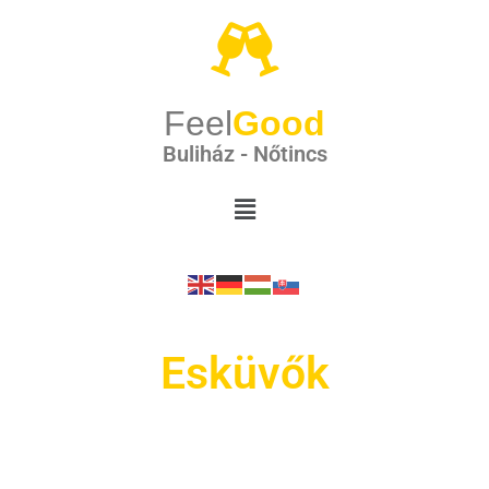
Feel
Good
Buliház - Nőtincs
Esküvők