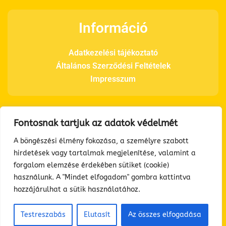
Információ
Adatkezelési tájékoztató
Általános Szerződési Feltételek
Impresszum
Fontosnak tartjuk az adatok védelmét
Elérhetőségeink
A böngészési élmény fokozása, a személyre szabott
hirdetések vagy tartalmak megjelenítése, valamint a
Telefon: +36 70 366 3160
forgalom elemzése érdekében sütiket (cookie)
E-mail: info@feelgoodhouse.hu
használunk. A "Mindet elfogadom" gombra kattintva
Cím: 2610 Nőtincs Diófa út 1.
hozzájárulhat a sütik használatához.
Testreszabás
Elutasít
Az összes elfogadása