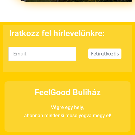
Iratkozz fel hírlevelünkre:
Feliratkozás
FeelGood Buliház
Végre egy hely,
ahonnan mindenki mosolyogva megy el!