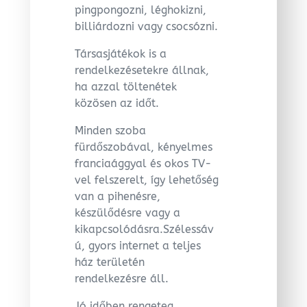
pingpongozni, léghokizni,
billiárdozni vagy csocsózni.
Társasjátékok is a
rendelkezésetekre állnak,
ha azzal töltenétek
közösen az időt.
Minden szoba
fürdőszobával, kényelmes
franciaággyal és okos TV-
vel felszerelt, így lehetőség
van a pihenésre,
készülődésre vagy a
kikapcsolódásra.Szélessáv
ú, gyors internet a teljes
ház területén
rendelkezésre áll.
Jó időben rengeteg