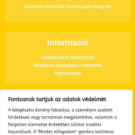
ahonnan mindenki mosolyogva megy el!
Információ
Adatkezelési tájékoztató
Általános Szerződési Feltételek
Impresszum
Fontosnak tartjuk az adatok védelmét
Elérhetőségeink
A böngészési élmény fokozása, a személyre szabott
hirdetések vagy tartalmak megjelenítése, valamint a
Telefon: +36 70 366 3160
forgalom elemzése érdekében sütiket (cookie)
E-mail: info@feelgoodhouse.hu
használunk. A "Mindet elfogadom" gombra kattintva
Cím: 2610 Nőtincs Diófa út 1.