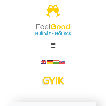
Feel
Good
Buliház - Nőtincs
GYIK
GYIK