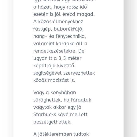
a házat, hogy rossz idő
esetén is jól érezd magad.
A közös élményekhez
füstgép, buborékfújó,
hang- és fénytechnika,
valamint karaoke áll a
rendelkezésetekre. De
ugyanitt a 3,5 méter
képátlójú kivetítő
segítségével szervezhettek
közös mozizást is.
Vagy a konyhában
süröghettek, ha fáradtak
vagytok akkor egy jó
Starbucks kávé mellett
beszélgethettek.
A játékteremben tudtok