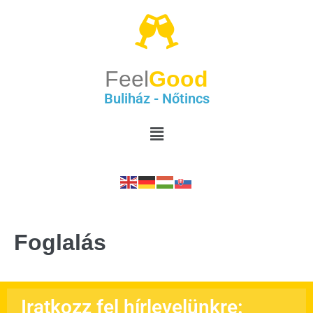
Feel
Good
Buliház - Nőtincs
Foglalás
Iratkozz fel hírlevelünkre: