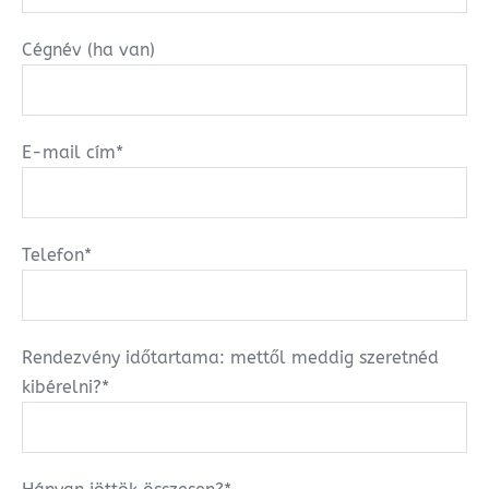
Cégnév (ha van)
E-mail cím*
Telefon*
Rendezvény időtartama: mettől meddig szeretnéd
kibérelni?*