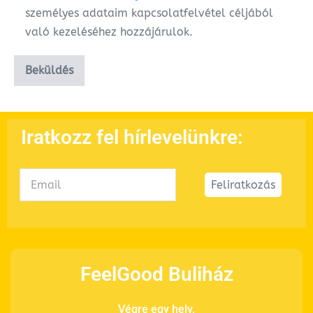
személyes adataim kapcsolatfelvétel céljából
való kezeléséhez hozzájárulok.
Iratkozz fel hírlevelünkre:
Feliratkozás
FeelGood Buliház
Végre egy hely,