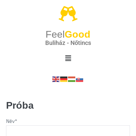
Feel
Good
Buliház - Nőtincs
Próba
Név*