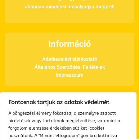
ahonnan mindenki mosolyogva megy el!
Információ
Adatkezelési tájékoztató
Általános Szerződési Feltételek
Impresszum
Fontosnak tartjuk az adatok védelmét
Elérhetőségeink
A böngészési élmény fokozása, a személyre szabott
hirdetések vagy tartalmak megjelenítése, valamint a
Telefon: +36 70 366 3160
forgalom elemzése érdekében sütiket (cookie)
E-mail: info@feelgoodhouse.hu
használunk. A "Mindet elfogadom" gombra kattintva
Cím: 2610 Nőtincs Diófa út 1.