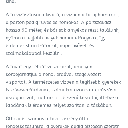
kínál.
A tó víztisztasága kiváló, a vízben a talaj homokos,
a parton pedig füves és homokos. A partszakasz
hossza 90 méter, és bár sok árnyékos részt találunk,
nyáron a legjobb helyek hamar elfogynak, így
érdemes strandsátorral, napernyővel, és
szalmakalappal készülni.
A tavat egy sétaút veszi körül, amelyen
körbejárhatjuk a néhol erdővel szegélyezett
vízpartot. A természetes vízben a legkisebb gyerekek
is szívesen fürdenek, számukra azonban karúszóval,
úszógumival, matraccal célszerű készülni, illetve a
labdának is érdemes helyet szorítani a táskában.
Öltöző és számos öltözőszekrény áll a
rendelkezésünkre, a gyerekek pedig biztosan szeretni