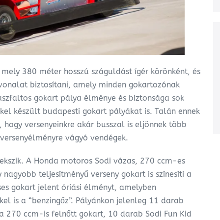
 mely 380 méter hosszú száguldást ígér körönként, és
vonalat biztosítani, amely minden gokartozónak
 aszfaltos gokart pálya élménye és biztonsága sok
kel készült budapesti gokart pályákat is. Talán ennek
 hogy versenyeinkre akár busszal is eljönnek több
i versenyélményre vágyó vendégek.
ekszik. A Honda motoros Sodi vázas, 270 ccm-es
nagyobb teljesítményű verseny gokart is színesíti a
ses gokart jelent óriási élményt, amelyben
el is a “benzingőz”. Pályánkon jelenleg 11 darab
 270 ccm-is felnőtt gokart, 10 darab Sodi Fun Kid