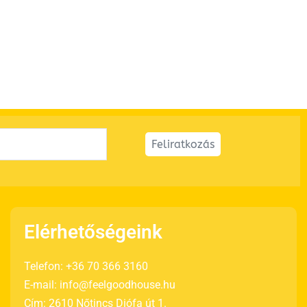
Feliratkozás
Elérhetőségeink
Telefon: +36 70 366 3160
E-mail: info@feelgoodhouse.hu
Cím: 2610 Nőtincs Diófa út 1.