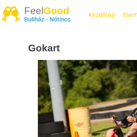
Feel
Good
Kezdőlap
Esem
Buliház - Nőtincs
Gokart