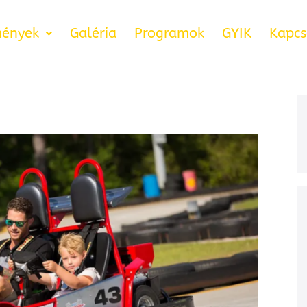
ények
Galéria
Programok
GYIK
Kapcs