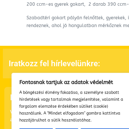
200 ccm-es gyerek gokart, 2 darab 390 ccm-es
Szabadtéri gokart pályán felnőttek, gyerekek,
rendeznek, ahol jó hangulatban mérkőznek me
Iratkozz fel hírlevelünkre:
Fontosnak tartjuk az adatok védelmét
A böngészési élmény fokozása, a személyre szabott
FeelGood Buliház
hirdetések vagy tartalmak megjelenítése, valamint a
forgalom elemzése érdekében sütiket (cookie)
Végre egy hely,
használunk. A "Mindet elfogadom" gombra kattintva
ahonnan mindenki mosolyogva megy el!
hozzájárulhat a sütik használatához.