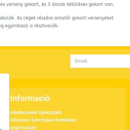
 verseny gokart, és 3 darab kétüléses gokart van.
 iskolák és cégek részére amatőr gokart versenyeket
g egymással a résztvevők.
Információ
Adatkezelési tájékoztató
Általános Szerződési Feltételek
Impresszum