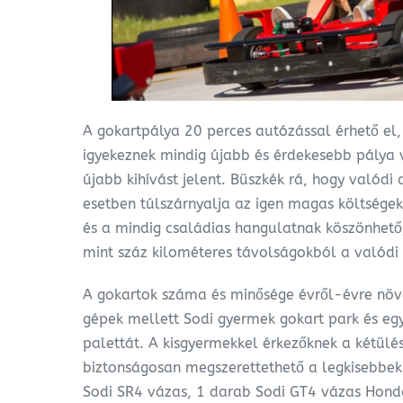
A gokartpálya 20 perces autózással érhető el,
igyekeznek mindig újabb és érdekesebb pálya 
újabb kihívást jelent. Büszkék rá, hogy valódi
esetben túlszárnyalja az igen magas költségek
és a mindig családias hangulatnak köszönhető,
mint száz kilométeres távolságokból a valód
A gokartok száma és minősége évről-évre növ
gépek mellett Sodi gyermek gokart park és egy 
palettát. A kisgyermekkel érkezőknek a kétülé
biztonságosan megszerettethető a legkisebbekk
Sodi SR4 vázas, 1 darab Sodi GT4 vázas Honda