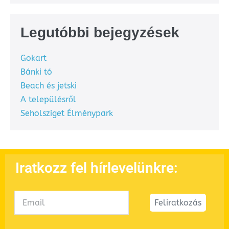
Legutóbbi bejegyzések
Gokart
Bánki tó
Beach és jetski
A településről
Seholsziget Élménypark
Iratkozz fel hírlevelünkre:
Feliratkozás