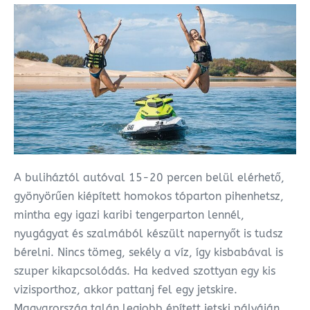
A buliháztól autóval 15-20 percen belül elérhető,
gyönyörűen kiépített homokos tóparton pihenhetsz,
mintha egy igazi karibi tengerparton lennél,
nyugágyat és szalmából készült napernyőt is tudsz
bérelni. Nincs tömeg, sekély a víz, így kisbabával is
szuper kikapcsolódás. Ha kedved szottyan egy kis
vizisporthoz, akkor pattanj fel egy jetskire.
Magyarország talán legjobb épített jetski pályáján